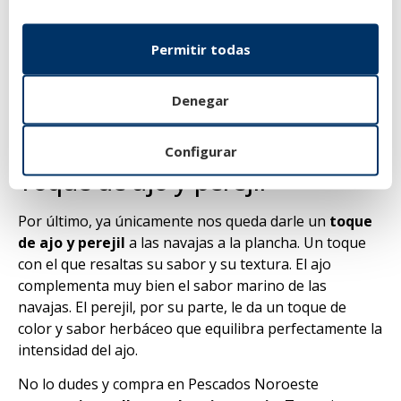
fuego medio – alto y dejarla calentar de 5 a 10
minutos.
Permitir todas
Cuando tengas la plancha caliente, agregas en la
superficie un poco de aceite de oliva y lo extiendes
bien. Ya solo queda colocar las navajas en la plancha y
Denegar
dejar que
se cocinen durante 2-3 minutos
por cada
lado hasta que estén doradas.
Configurar
Toque de ajo y perejil
Por último, ya únicamente nos queda darle un
toque
de ajo y perejil
a las navajas a la plancha. Un toque
con el que resaltas su sabor y su textura. El ajo
complementa muy bien el sabor marino de las
navajas. El perejil, por su parte, le da un toque de
color y sabor herbáceo que equilibra perfectamente la
intensidad del ajo.
No lo dudes y compra en Pescados Noroeste