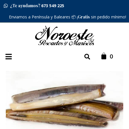
¿Te ayudamos?
673 549 225
Enviamos a Península y Baleares 📦 ¡
Gratis
sin pedido mínimo!