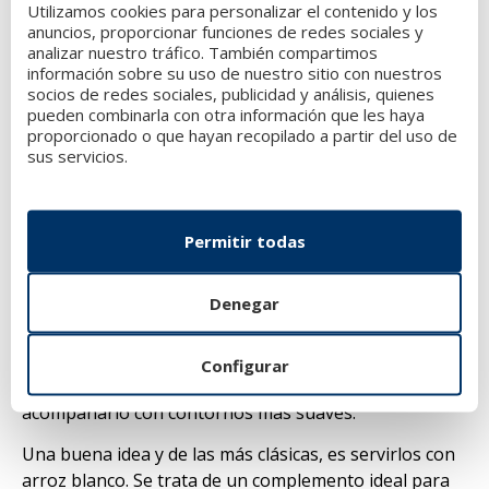
Utilizamos cookies para personalizar el contenido y los
Mientras los calamares se cocinan,
prepara la tinta
anuncios, proporcionar funciones de redes sociales y
de calamar
. En un pequeño recipiente, diluye el sobre
analizar nuestro tráfico. También compartimos
de tinta en el caldo de pescado. Mezcla bien hasta que
información sobre su uso de nuestro sitio con nuestros
socios de redes sociales, publicidad y análisis, quienes
la tinta este completamente disuelta. Luego agrega
pueden combinarla con otra información que les haya
esa mezcla a la cocción de los calamares y deja cocinar
proporcionado o que hayan recopilado a partir del uso de
durante unos 20 o 30 minutos más, removiendo de
sus servicios.
vez en cuando.
¡Acompáñalos con arroz o
Permitir todas
patatas cocidas!
Denegar
Una vez que los calamares en su tinta ya está bien
cocidos y llenos de aroma y sabor, casi es momento de
presentarlos en el plato. Recuerda que se trata de
Configurar
un
sabor fuerte e intenso,
por lo que lo mejor es
acompañarlo con contornos más suaves.
Una buena idea y de las más clásicas, es servirlos con
arroz blanco. Se trata de un complemento ideal para