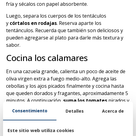
fría y sécalos con papel absorbente.
Luego, separa los cuerpos de los tentáculos
y
córtalos en rodajas
. Reserva aparte los
tentánculos. Recuerda que también son deliciosos y
pueden agregarse al plato para darle más textura y
sabor.
Cocina los calamares
En una cazuela grande, calienta un poco de aceite de
oliva virgen extra a fuego medio-alto. Agrega las
cebollas y los ajos picados finalmente y cocina hasta
que queden dorados y fragantes, aproximadamente 5
minutos. A continuación,
suma los tomates
picados y
cocina hasta que se deshagan y se forme una salsa
Consentimiento
Detalles
Acerca de
espesa, alrededor de 10 minutos.
Agrega los calamares a la cazuela y cocínalos a fuego
Este sitio web utiliza cookies
medio-alto durante aproximadamente 20 minutos.