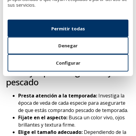
¿Dónde comprar pescado
sus servicios.
gallego de temporada?
Permitir todas
Hoy en día,
comprar pescado gallego de
temporada online
es más fácil que nunca. Desde
nuestra web podrás acceder a una amplia variedad de
Denegar
pescados gallegos de temporada directamente desde
la lonja.
Configurar
Consejos para elegir el mejor
pescado
Presta atención a la temporada:
Investiga la
época de veda de cada especie para asegurarte
de que estás comprando pescado de temporada.
Fíjate en el aspecto:
Busca un color vivo, ojos
brillantes y textura firme.
Elige el tamaño adecuado:
Dependiendo de la