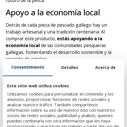
futuro de la pesca.
Apoyo a la economía local
Detrás de cada pieza de pescado gallego hay un
trabajo artesanal y una tradición centenaria. Al
comprar este producto,
estás apoyando a la
economía local
de las comunidades pesqueras
gallegas, fomentando el desarrollo sostenible y la
creación de empleo.
Consentimiento
Detalles
Acerca de
Variedad para todos los gustos
Las costas gallegas ofrecen una
amplia variedad de
Este sitio web utiliza cookies
pescados y mariscos
que se adaptan a todos los
Utilizamos cookies para personalizar el contenido y los
gustos y necesidades. Desde
merluza
, lubina y
anuncios, proporcionar funciones de redes sociales y
rodaballo
, hasta
berberechos, almejas y centollo
,
analizar nuestro tráfico. También compartimos
información sobre su uso de nuestro sitio con nuestros
la temporada te permite descubrir nuevas especies y
socios de redes sociales, publicidad y análisis, quienes
disfrutar de una experiencia gastronómica única.
pueden combinarla con otra información que les haya
proporcionado o que hayan recopilado a partir del uso de