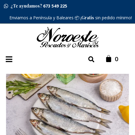
¿Te ayudamos?
673 549 225
Enviamos a Península y Baleares 📦 ¡
Gratis
sin pedido mínimo!