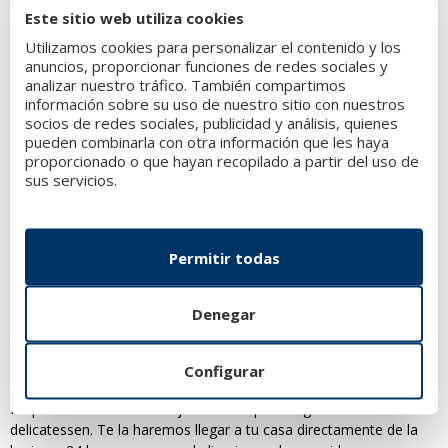
medidas.
Este sitio web utiliza cookies
Utilizamos cookies para personalizar el contenido y los
Solo tienes que indicarnos la cantidad de centollas que deseas en
anuncios, proporcionar funciones de redes sociales y
función de su peso y añadirlas a tu carrito de la compra. En solo
analizar nuestro tráfico. También compartimos
24 horas las podrás
recibir en tu casa totalmente frescas
y
información sobre su uso de nuestro sitio con nuestros
preparadas a tu gusto.
socios de redes sociales, publicidad y análisis, quienes
pueden combinarla con otra información que les haya
Precio de la centolla gallega de
proporcionado o que hayan recopilado a partir del uso de
lonja
sus servicios.
Podrás disfrutar del
mejor precio de la centolla gallega de
lonja
. Uno de los productos más exquisitos y apreciados por
Permitir todas
todos y que encontrarás en Pescados Noroeste. Te
garantizamos la máxima calidad en tu compra. La mejor manera
de que, estés donde estés, puedas disfrutar de los
mejores
Denegar
mariscos gallegos
.
Al
comprar centolla gallega de lonja online
Configurar
premium
estarás adquiriendo un producto que te encantará.
Prepara tu mesa de la mejor manera para degustar esta
delicatessen. Te la haremos llegar a tu casa directamente de la