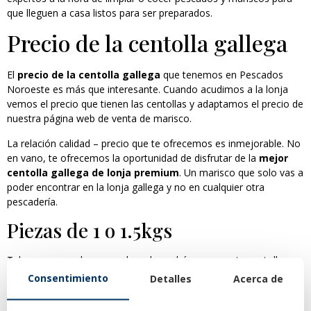
que lleguen a casa listos para ser preparados.
Precio de la centolla gallega
El
precio de la centolla gallega
que tenemos en Pescados
Noroeste es más que interesante. Cuando acudimos a la lonja
vemos el precio que tienen las centollas y adaptamos el precio de
nuestra página web de venta de marisco.
La relación calidad – precio que te ofrecemos es inmejorable. No
en vano, te ofrecemos la oportunidad de disfrutar de la
mejor
centolla gallega de lonja premium
. Un marisco que solo vas a
poder encontrar en la lonja gallega y no en cualquier otra
pescadería.
Piezas de 1 o 1.5kgs
Tal y como puedes ver en la web, podrás comprar tu centolla
gallega en
piezas de 1 o 1,5 kilos
. Estos pesos suelen ser los
Consentimiento
Detalles
Acerca de
más habituales a la hora de comprar una centolla gallega.
Además, te resultará más sencillo poder prepararla al tener estas