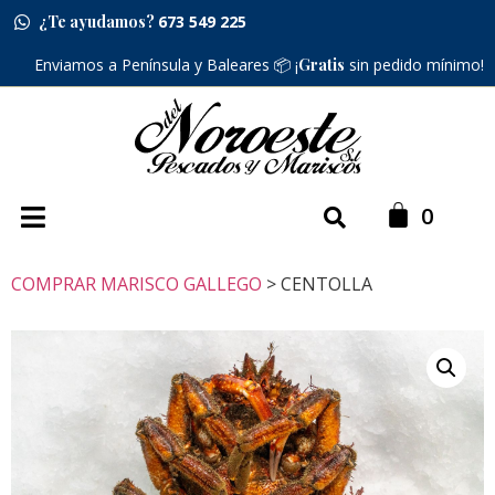
¿Te ayudamos?
673 549 225
Enviamos a Península y Baleares 📦 ¡
Gratis
sin pedido mínimo!
COMPRAR MARISCO GALLEGO
> CENTOLLA